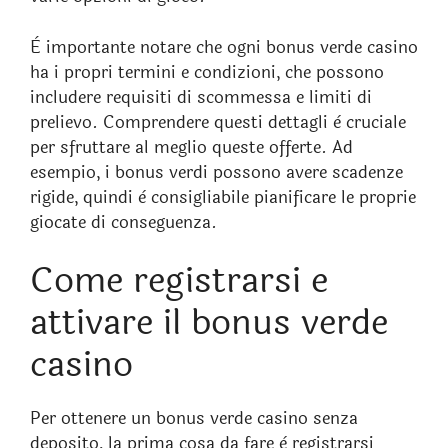
È importante notare che ogni bonus verde casino
ha i propri termini e condizioni, che possono
includere requisiti di scommessa e limiti di
prelievo. Comprendere questi dettagli è cruciale
per sfruttare al meglio queste offerte. Ad
esempio, i bonus verdi possono avere scadenze
rigide, quindi è consigliabile pianificare le proprie
giocate di conseguenza.
Come registrarsi e
attivare il bonus verde
casino
Per ottenere un bonus verde casino senza
deposito, la prima cosa da fare è registrarsi