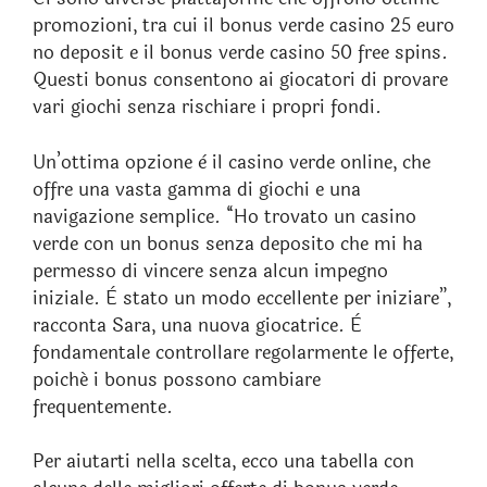
promozioni, tra cui il bonus verde casino 25 euro
no deposit e il bonus verde casino 50 free spins.
Questi bonus consentono ai giocatori di provare
vari giochi senza rischiare i propri fondi.
Un’ottima opzione è il casino verde online, che
offre una vasta gamma di giochi e una
navigazione semplice. “Ho trovato un casino
verde con un bonus senza deposito che mi ha
permesso di vincere senza alcun impegno
iniziale. È stato un modo eccellente per iniziare”,
racconta Sara, una nuova giocatrice. È
fondamentale controllare regolarmente le offerte,
poiché i bonus possono cambiare
frequentemente.
Per aiutarti nella scelta, ecco una tabella con