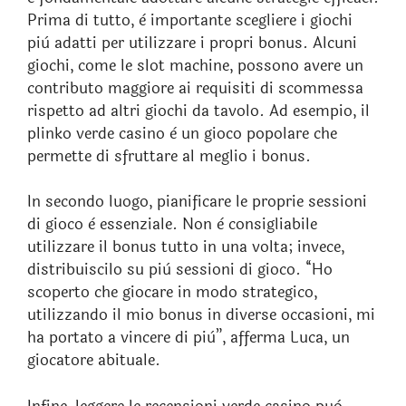
Prima di tutto, è importante scegliere i giochi
più adatti per utilizzare i propri bonus. Alcuni
giochi, come le slot machine, possono avere un
contributo maggiore ai requisiti di scommessa
rispetto ad altri giochi da tavolo. Ad esempio, il
plinko verde casino è un gioco popolare che
permette di sfruttare al meglio i bonus.
In secondo luogo, pianificare le proprie sessioni
di gioco è essenziale. Non è consigliabile
utilizzare il bonus tutto in una volta; invece,
distribuiscilo su più sessioni di gioco. “Ho
scoperto che giocare in modo strategico,
utilizzando il mio bonus in diverse occasioni, mi
ha portato a vincere di più”, afferma Luca, un
giocatore abituale.