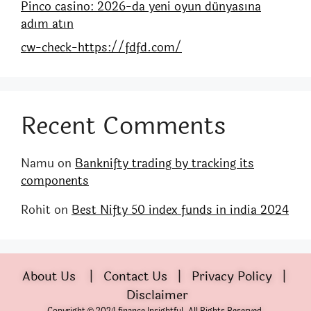
Pinco casino: 2026-da yeni oyun dünyasına
adım atın
cw-check-https://fdfd.com/
Recent Comments
Namu
on
Banknifty trading by tracking its
components
Rohit
on
Best Nifty 50 index funds in india 2024
About Us
|
Contact Us
|
Privacy Policy
|
Disclaimer
Copyright
2024
finance Insightful. All Rights Reserved.
©