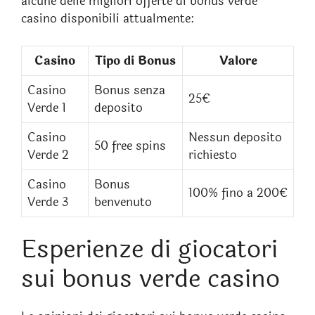
alcune delle migliori offerte di bonus verde
casino disponibili attualmente:
Casino
Tipo di Bonus
Valore
Casino
Bonus senza
25€
Verde 1
deposito
Casino
Nessun deposito
50 free spins
Verde 2
richiesto
Casino
Bonus
100% fino a 200€
Verde 3
benvenuto
Esperienze di giocatori
sui bonus verde casino