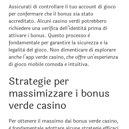
Assicurati di controllare il tuo account di gioco
per confermare che il bonus sia stato
accreditato. Alcuni casino verdi potrebbero
richiedere una verifica dell’identità prima di
attivare i bonus. Questo processo è
fondamentale per garantire la sicurezza e la
legalità del gioco. Non dimenticare di esplorare
anche l’app verde casino, che offre un’esperienza
di gioco mobile comoda e intuitiva.
Strategie per
massimizzare i bonus
verde casino
Per ottenere il massimo dai bonus verde casino,
è fondamentale adottare alcune strategie efficaci.