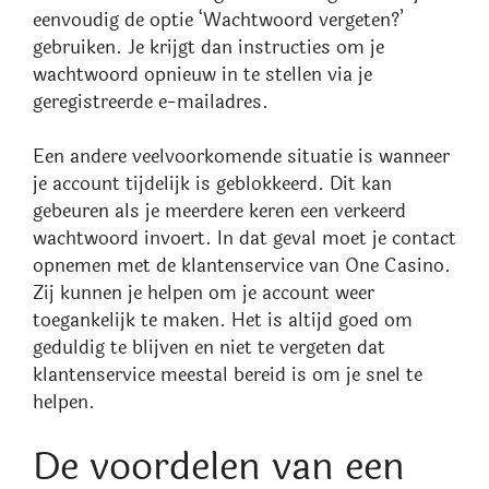
eenvoudig de optie ‘Wachtwoord vergeten?’
gebruiken. Je krijgt dan instructies om je
wachtwoord opnieuw in te stellen via je
geregistreerde e-mailadres.
Een andere veelvoorkomende situatie is wanneer
je account tijdelijk is geblokkeerd. Dit kan
gebeuren als je meerdere keren een verkeerd
wachtwoord invoert. In dat geval moet je contact
opnemen met de klantenservice van One Casino.
Zij kunnen je helpen om je account weer
toegankelijk te maken. Het is altijd goed om
geduldig te blijven en niet te vergeten dat
klantenservice meestal bereid is om je snel te
helpen.
De voordelen van een