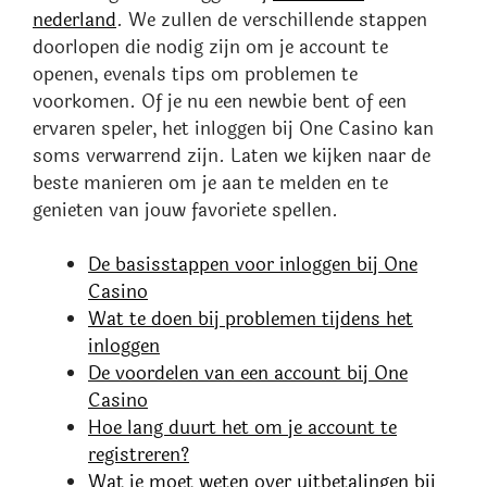
nederland
. We zullen de verschillende stappen
doorlopen die nodig zijn om je account te
openen, evenals tips om problemen te
voorkomen. Of je nu een newbie bent of een
ervaren speler, het inloggen bij One Casino kan
soms verwarrend zijn. Laten we kijken naar de
beste manieren om je aan te melden en te
genieten van jouw favoriete spellen.
De basisstappen voor inloggen bij One
Casino
Wat te doen bij problemen tijdens het
inloggen
De voordelen van een account bij One
Casino
Hoe lang duurt het om je account te
registreren?
Wat je moet weten over uitbetalingen bij