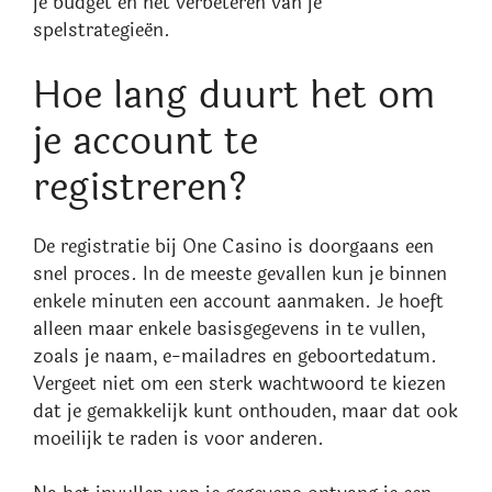
je budget en het verbeteren van je
spelstrategieën.
Hoe lang duurt het om
je account te
registreren?
De registratie bij One Casino is doorgaans een
snel proces. In de meeste gevallen kun je binnen
enkele minuten een account aanmaken. Je hoeft
alleen maar enkele basisgegevens in te vullen,
zoals je naam, e-mailadres en geboortedatum.
Vergeet niet om een sterk wachtwoord te kiezen
dat je gemakkelijk kunt onthouden, maar dat ook
moeilijk te raden is voor anderen.