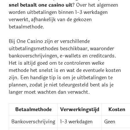
snel betaalt one casino uit
? Over het algemeen
worden uitbetalingen binnen 1-3 werkdagen
verwerkt, afhankelijk van de gekozen
betaalmethode.
Bij One Casino zijn er verschillende
uitbetalingsmethodes beschikbaar, waaronder
bankoverschrijvingen, e-wallets en creditcards.
Het is altijd goed om te controleren welke
methode het snelst is en wat de eventuele kosten
zijn. Een handige tip is om je uitbetalingen te
plannen, zodat je niet teleurgesteld bent als je
langer moet wachten dan verwacht.
Betaalmethode
Verwerkingstijd
Kosten
Bankoverschrijving
1-3 werkdagen
Geen