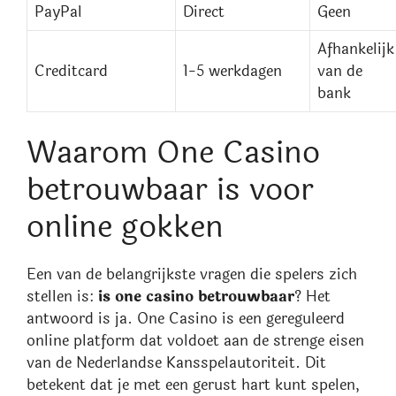
PayPal
Direct
Geen
Afhankelijk
Creditcard
1-5 werkdagen
van de
bank
Waarom One Casino
betrouwbaar is voor
online gokken
Een van de belangrijkste vragen die spelers zich
stellen is:
is one casino betrouwbaar
? Het
antwoord is ja. One Casino is een gereguleerd
online platform dat voldoet aan de strenge eisen
van de Nederlandse Kansspelautoriteit. Dit
betekent dat je met een gerust hart kunt spelen,