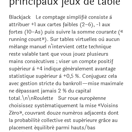
principaux jeux de table
Blackjack Le comptage simplifié consiste à
attribuer +1 aux cartes faibles (2–6), -1 aux
fortes (10–As) puis suivre la somme courante («​
running count​»). Sur tables virtuelles où aucun
mélange manuel n’intervient cette technique
reste valable tant que vous jouez plusieurs
mains consécutives ; viser un compte positif
supérieur à +4 indique généralement avantage
statistique supérieur à +0,5 %. Conjuguez cela
avec gestion stricte du bankroll — mise maximale
ne dépassant jamais 2 % du capital
total.\n\nRoulette Sur roue européenne
choisissez systématiquement la mise «​Voisins
Zéro​», couvrant douze numéros adjacents dont
la probabilité collective est supérieure grâce au
placement équilibré parmi hauts/bas