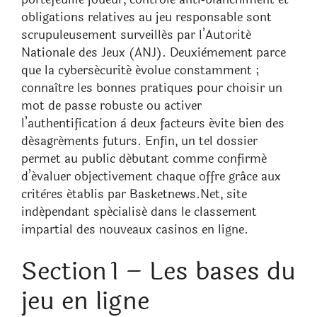
obligations relatives au jeu responsable sont
scrupuleusement surveillés par l’Autorité
Nationale des Jeux (ANJ). Deuxièmement parce
que la cybersécurité évolue constamment ;
connaître les bonnes pratiques pour choisir un
mot de passe robuste ou activer
l’authentification à deux facteurs évite bien des
désagréments futurs. Enfin, un tel dossier
permet au public débutant comme confirmé
d’évaluer objectivement chaque offre grâce aux
critères établis par Basketnews.Net, site
indépendant spécialisé dans le classement
impartial des nouveaux casinos en ligne.
Section 1 – Les bases du
jeu en ligne