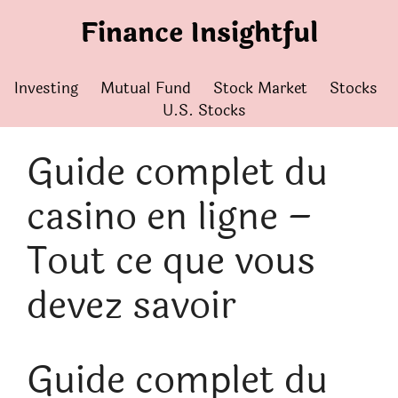
Finance Insightful
Investing
Mutual Fund
Stock Market
Stocks
U.S. Stocks
Guide complet du
casino en ligne –
Tout ce que vous
devez savoir
Guide complet du