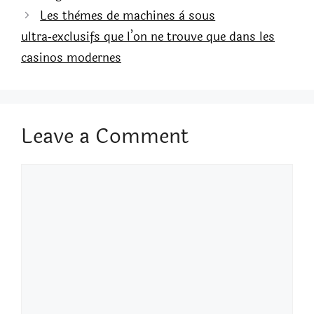
Les thèmes de machines à sous
ultra‑exclusifs que l’on ne trouve que dans les
casinos modernes
Leave a Comment