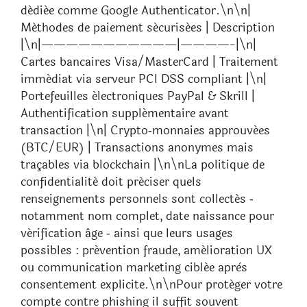
dédiée comme Google Authenticator.\n\n|
Méthodes de paiement sécurisées | Description
|\n|———————————|————-|\n|
Cartes bancaires Visa/MasterCard | Traitement
immédiat via serveur PCI DSS compliant |\n|
Portefeuilles électroniques PayPal & Skrill |
Authentification supplémentaire avant
transaction |\n| Crypto‑monnaies approuvées
(BTC/EUR) | Transactions anonymes mais
traçables via blockchain |\n\nLa politique de
confidentialité doit préciser quels
renseignements personnels sont collectés ‑
notamment nom complet, date naissance pour
vérification âge ‑ ainsi que leurs usages
possibles : prévention fraude, amélioration UX
ou communication marketing ciblée après
consentement explicite.\n\nPour protéger votre
compte contre phishing il suffit souvent