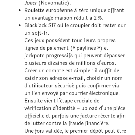
Joker
(Novomatic).
Roulette européenne à zéro unique offrant
un avantage maison réduit à 2 %.
Blackjack S17 où le croupier doit rester sur
un soft‑17.
Ces jeux possèdent tous leurs propres
lignes de paiement (« paylines ») et
jackpots progressifs qui peuvent dépasser
plusieurs dizaines de millions d’euros.
Créer un compte est simple : il suffit de
saisir son adresse e‑mail, choisir un nom
d’utilisateur sécurisé puis confirmer via
un lien envoyé par courrier électronique.
Ensuite vient l’étape cruciale de
vérification d’identité – upload d’une pièce
officielle et parfois une facture récente afin
de lutter contre la fraude financière.
Une fois validée, le premier dépôt peut être