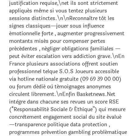
justification requise,\net ils sont strictement
appliqués même si vous tentez plusieurs
sessions distinctes.\n\nReconnaître tôt les
signes classiques—jouer sous influence
émotionnelle forte , augmenter progressivement
montants misés pour compenser pertes
précédentes , négliger obligations familiales —
peut éviter escalation vers addiction grave.\nEn
France plusieurs associations offrent soutien
professionnel telque S.O.S Joueurs accessible
via hotline nationale gratuite (09 69 39 00 00)
ou forum dédié où témoignages anonymes
circulent librement.\nEnfin Basketnews.Net
intègre dans chacune ses revues un score RSE
(“Responsabilité Sociale & Éthique”) qui mesure
concrètement engagement social du site évalué
— transparence politique data protection ,
programmes prévention gambling problématique