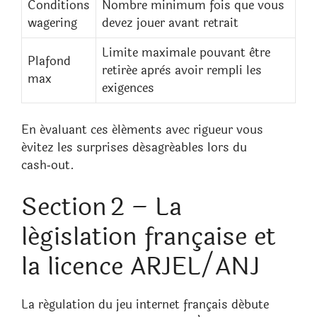
Conditions
Nombre minimum fois que vous
wagering
devez jouer avant retrait
Limite maximale pouvant être
Plafond
retirée après avoir rempli les
max
exigences
En évaluant ces éléments avec rigueur vous
évitez les surprises désagréables lors du
cash‑out.
Section 2 – La
législation française et
la licence ARJEL/ANJ
La régulation du jeu internet français débute