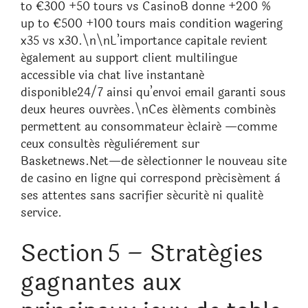
to €300 +50 tours vs CasinoB donne +200 %
up to €500 +100 tours mais condition wagering
x35 vs x30.\n\nL’importance capitale revient
également au support client multilingue
accessible via chat live instantané
disponible24/7 ainsi qu’envoi email garanti sous
deux heures ouvrées.\nCes éléments combinés
permettent au consommateur éclairé —comme
ceux consultés régulièrement sur
Basketnews.Net—de sélectionner le nouveau site
de casino en ligne qui correspond précisément à
ses attentes sans sacrifier sécurité ni qualité
service.
Section 5 – Stratégies
gagnantes aux