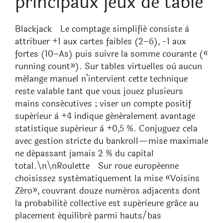
principaux jeux de table
Blackjack Le comptage simplifié consiste à
attribuer +1 aux cartes faibles (2–6), -1 aux
fortes (10–As) puis suivre la somme courante («​
running count​»). Sur tables virtuelles où aucun
mélange manuel n’intervient cette technique
reste valable tant que vous jouez plusieurs
mains consécutives ; viser un compte positif
supérieur à +4 indique généralement avantage
statistique supérieur à +0,5 %. Conjuguez cela
avec gestion stricte du bankroll — mise maximale
ne dépassant jamais 2 % du capital
total.\n\nRoulette Sur roue européenne
choisissez systématiquement la mise «​Voisins
Zéro​», couvrant douze numéros adjacents dont
la probabilité collective est supérieure grâce au
placement équilibré parmi hauts/bas