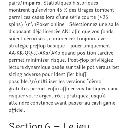
pairs/impairs. Statistiques historiques
montrent qu’environ 45 % des tirages tombent
parmi ces cases lors d’une série courte (<25
spins).\n\nPoker online Sélectionnez une salle
disposant déjà licencée ANJ afin que vos fonds
soient sécurisés ; commencez toujours avec
stratégie préflop basique ­– jouer uniquement
AA‐KK‐QQ‐JJ‐AKs/AKo quand position tardive
permet minimiser risque. Post‑flop privilégiez
lecture dynamique basée sur taille pot versus bet
sizing adverse pour identifier bluff
possible.\n\nUtiliser les versions “démo”
gratuites permet enfin affiner vos tactiques sans
risquer votre argent réel ; pratiquez jusqu’à
atteindre constance avant passer au cash game
officiel.
Section 6 – Le jeu