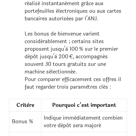
réalisé instantanément grâce aux
portefeuilles électroniques ou aux cartes
bancaires autorisées par l’ANJ.
Les bonus de bienvenue varient
considérablement ; certains sites
proposent jusqu’à 100 % sur le premier
dépôt jusqu’à 200 €, accompagnés
souvent 30 tours gratuits sur une
machine sélectionnée.
Pour comparer efficacement ces offres il
faut regarder trois paramètres clés :
Critère
Pourquoi c’est important
Indique immédiatement combien
Bonus %
votre dépôt sera majoré