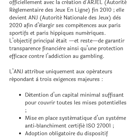
officiellement avec la création d’ARJEL (Autorité
Réglementaire des Jeux En Ligne) fin 2010 ; elle
devient ANJ (Autorité Nationale des Jeux) dès
2020 afin d’élargir ses compétences aux paris
sportifs et paris hippiques numériques.
L’objectif principal était —et reste—de garantir
transparence financière ainsi qu’une protection
efficace contre l’addiction au gambling.
L’ANJ attribue uniquement aux opérateurs
répondant à trois exigences majeures :
Détention d’un capital minimal suffisant
pour couvrir toutes les mises potentielles
;
Mise en place systématique d’un système
anti‑blanchiment certifié ISO 27001 ;
Adoption obligatoire du dispositif