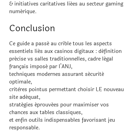
& initiatives caritatives liées au secteur gaming
numérique.
Conclusion
Ce guide a passé au crible tous les aspects
essentiels liés aux casinos digitaux : définition
précise vs salles traditionnelles, cadre légal
français imposé par l’ANJ,
techniques modernes assurant sécurité
optimale,
critères pointus permettant choisir LE nouveau
site adéquat,
stratégies éprouvées pour maximiser vos
chances aux tables classiques,
et enfin outils indispensables favorisant jeu
responsable.​