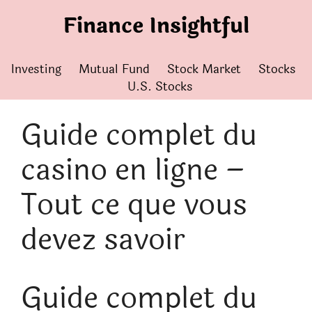
Finance Insightful
Investing
Mutual Fund
Stock Market
Stocks
U.S. Stocks
Guide complet du
casino en ligne –
Tout ce que vous
devez savoir
Guide complet du