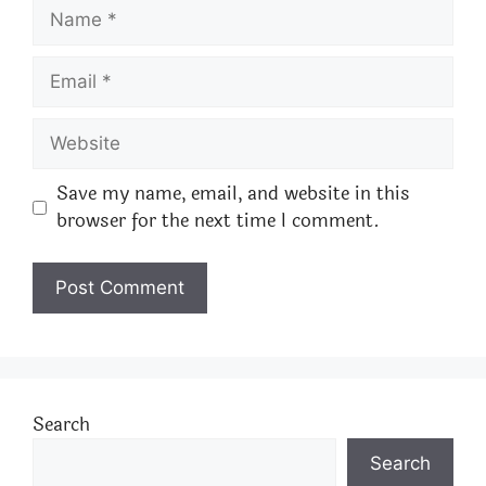
Save my name, email, and website in this
browser for the next time I comment.
Search
Search