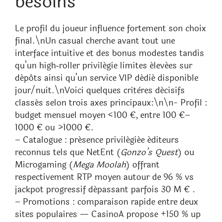
besoins
Le profil du joueur influence fortement son choix
final.\nUn casual cherche avant tout une
interface intuitive et des bonus modestes tandis
qu’un high‑roller privilégie limites élevées sur
dépôts ainsi qu’un service VIP dédié disponible
jour/nuit.\nVoici quelques critères décisifs
classés selon trois axes principaux:\n\n- Profil :
budget mensuel moyen <100 €, entre 100 €–
1000 € ou >1000 €.
– Catalogue : présence privilégiée éditeurs
reconnus tels que NetEnt (
Gonzo’s Quest
) ou
Microgaming (
Mega Moolah
) offrant
respectivement RTP moyen autour de 96 % vs
jackpot progressif dépassant parfois 30 M € .
– Promotions : comparaison rapide entre deux
sites populaires — CasinoA propose +150 % up