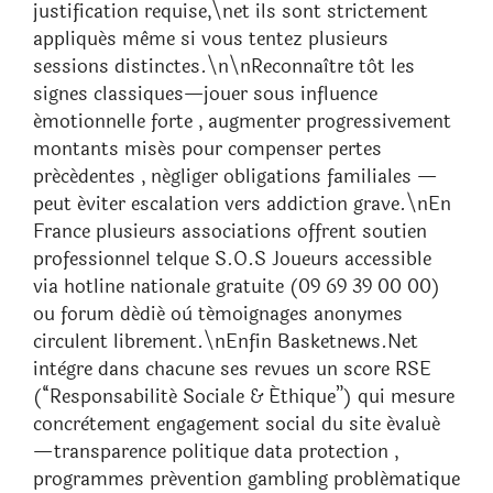
justification requise,\net ils sont strictement
appliqués même si vous tentez plusieurs
sessions distinctes.\n\nReconnaître tôt les
signes classiques—jouer sous influence
émotionnelle forte , augmenter progressivement
montants misés pour compenser pertes
précédentes , négliger obligations familiales —
peut éviter escalation vers addiction grave.\nEn
France plusieurs associations offrent soutien
professionnel telque S.O.S Joueurs accessible
via hotline nationale gratuite (09 69 39 00 00)
ou forum dédié où témoignages anonymes
circulent librement.\nEnfin Basketnews.Net
intègre dans chacune ses revues un score RSE
(“Responsabilité Sociale & Éthique”) qui mesure
concrètement engagement social du site évalué
— transparence politique data protection ,
programmes prévention gambling problématique