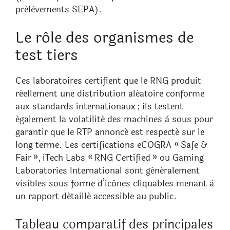
prélèvements SEPA).
Le rôle des organismes de
test tiers
Ces laboratoires certifient que le RNG produit
réellement une distribution aléatoire conforme
aux standards internationaux ; ils testent
également la volatilité des machines à sous pour
garantir que le RTP annoncé est respecté sur le
long terme. Les certifications eCOGRA « Safe &
Fair », iTech Labs « RNG Certified » ou Gaming
Laboratories International sont généralement
visibles sous forme d’icônes cliquables menant à
un rapport détaillé accessible au public.
Tableau comparatif des principales