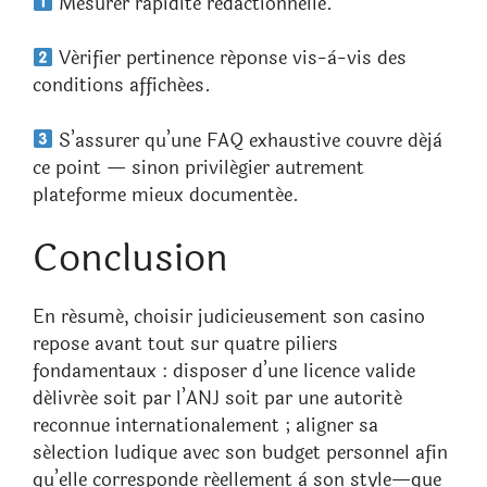
Mesurer rapidité rédactionnelle.
Vérifier pertinence réponse vis-à-vis des
conditions affichées.
S’assurer qu’une FAQ exhaustive couvre déjà
ce point — sinon privilégier autrement
plateforme mieux documentée.
Conclusion
En résumé, choisir judicieusement son casino
repose avant tout sur quatre piliers
fondamentaux : disposer d’une licence valide
délivrée soit par l’ANJ soit par une autorité
reconnue internationalement ; aligner sa
sélection ludique avec son budget personnel afin
qu’elle corresponde réellement à son style—que