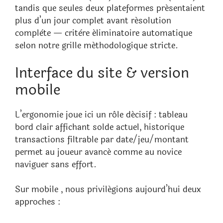
tandis que seules deux plateformes présentaient
plus d’un jour complet avant résolution
complète — critère éliminatoire automatique
selon notre grille méthodologique stricte.
Interface du site & version
mobile
L’ergonomie joue ici un rôle décisif : tableau
bord clair affichant solde actuel, historique
transactions filtrable par date/jeu/montant
permet au joueur avancé comme au novice
naviguer sans effort.
Sur mobile , nous privilégions aujourd’hui deux
approches :