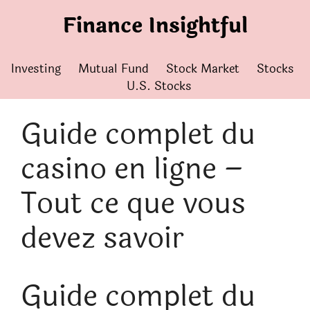
Finance Insightful
Investing
Mutual Fund
Stock Market
Stocks
U.S. Stocks
Guide complet du
casino en ligne –
Tout ce que vous
devez savoir
Guide complet du