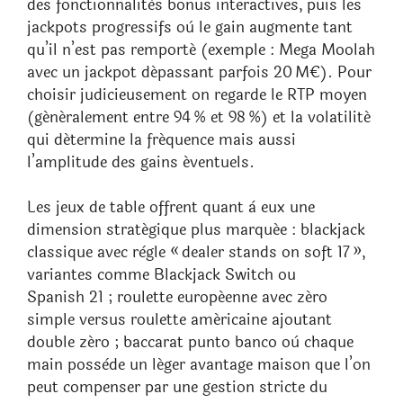
des fonctionnalités bonus interactives, puis les
jackpots progressifs où le gain augmente tant
qu’il n’est pas remporté (exemple : Mega Moolah
avec un jackpot dépassant parfois 20 M€). Pour
choisir judicieusement on regarde le RTP moyen
(généralement entre 94 % et 98 %) et la volatilité
qui détermine la fréquence mais aussi
l’amplitude des gains éventuels.
Les jeux de table offrent quant à eux une
dimension stratégique plus marquée : blackjack
classique avec règle « dealer stands on soft 17 »,
variantes comme Blackjack Switch ou
Spanish 21 ; roulette européenne avec zéro
simple versus roulette américaine ajoutant
double zéro ; baccarat punto banco où chaque
main possède un léger avantage maison que l’on
peut compenser par une gestion stricte du