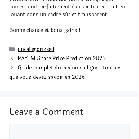
correspond parfaitement à ses attentes tout en
jouant dans un cadre sûr et transparent.
Bonne chance et bons gains !
uncategorizeed
PAYTM Share Price Prediction 2025
Guide complet du casino en ligne : tout ce
que vous devez savoir en 2026
Leave a Comment