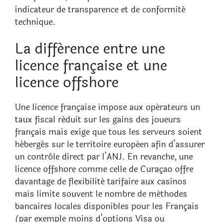
indicateur de transparence et de conformité
technique.
La différence entre une
licence française et une
licence offshore
Une licence française impose aux opérateurs un
taux fiscal réduit sur les gains des joueurs
français mais exige que tous les serveurs soient
hébergés sur le territoire européen afin d’assurer
un contrôle direct par l’ANJ. En revanche, une
licence offshore comme celle de Curaçao offre
davantage de flexibilité tarifaire aux casinos
mais limite souvent le nombre de méthodes
bancaires locales disponibles pour les Français
(par exemple moins d’options Visa ou