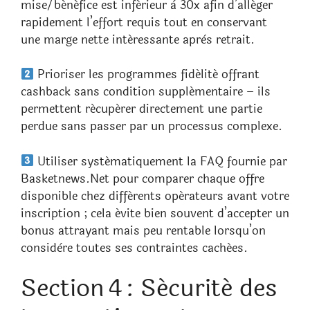
mise/bénéfice est inférieur à 30x afin d’alléger
rapidement l’effort requis tout en conservant
une marge nette intéressante après retrait.
Prioriser les programmes fidélité offrant
cashback sans condition supplémentaire – ils
permettent récupérer directement une partie
perdue sans passer par un processus complexe.
Utiliser systématiquement la FAQ fournie par
Basketnews.Net pour comparer chaque offre
disponible chez différents opérateurs avant votre
inscription ; cela évite bien souvent d’accepter un
bonus attrayant mais peu rentable lorsqu’on
considère toutes ses contraintes cachées.
Section 4 : Sécurité des