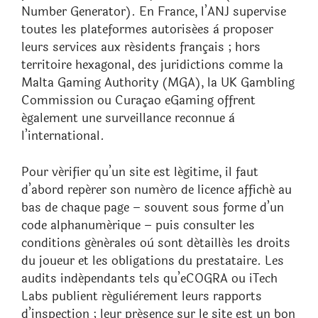
Number Generator). En France, l’ANJ supervise
toutes les plateformes autorisées à proposer
leurs services aux résidents français ; hors
territoire hexagonal, des juridictions comme la
Malta Gaming Authority (MGA), la UK Gambling
Commission ou Curaçao eGaming offrent
également une surveillance reconnue à
l’international.
Pour vérifier qu’un site est légitime, il faut
d’abord repérer son numéro de licence affiché au
bas de chaque page – souvent sous forme d’un
code alphanumérique – puis consulter les
conditions générales où sont détaillés les droits
du joueur et les obligations du prestataire. Les
audits indépendants tels qu’eCOGRA ou iTech
Labs publient régulièrement leurs rapports
d’inspection ; leur présence sur le site est un bon