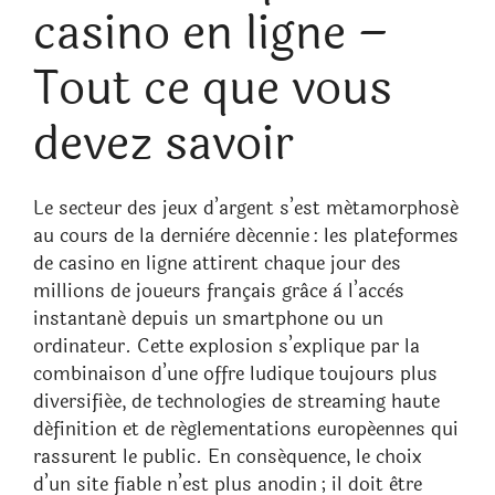
casino en ligne –
Tout ce que vous
devez savoir
Le secteur des jeux d’argent s’est métamorphosé
au cours de la dernière décennie : les plateformes
de casino en ligne attirent chaque jour des
millions de joueurs français grâce à l’accès
instantané depuis un smartphone ou un
ordinateur. Cette explosion s’explique par la
combinaison d’une offre ludique toujours plus
diversifiée, de technologies de streaming haute
définition et de réglementations européennes qui
rassurent le public. En conséquence, le choix
d’un site fiable n’est plus anodin ; il doit être