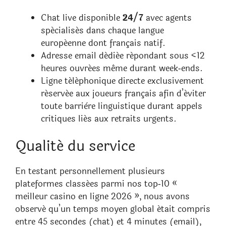
Chat live disponible
24/7
avec agents
spécialisés dans chaque langue
européenne dont français natif.
Adresse email dédiée répondant sous <​12
heures ouvrées même durant week‑ends.
Ligne téléphonique directe exclusivement
réservée aux joueurs français afin d’éviter
toute barrière linguistique durant appels
critiques liés aux retraits urgents.
Qualité du service
En testant personnellement plusieurs
plateformes classées parmi nos top‑10 «
meilleur casino en ligne 2026 », nous avons
observé qu’un temps moyen global était compris
entre 45 secondes (chat) et 4 minutes (email),