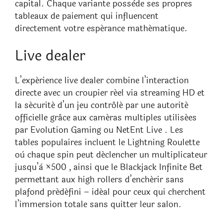
capital. Chaque variante possède ses propres
tableaux de paiement qui influencent
directement votre espérance mathématique.​
Live dealer
L’expérience live dealer combine l’interaction
directe avec un croupier réel via streaming HD et
la sécurité d’un jeu contrôlé par une autorité
officielle grâce aux caméras multiples utilisées
par Evolution Gaming ou NetEnt Live . Les
tables populaires incluent le Lightning Roulette
où chaque spin peut déclencher un multiplicateur
jusqu’à ×500 , ainsi que le Blackjack Infinite Bet
permettant aux high rollers d’enchérir sans
plafond prédéfini – idéal pour ceux qui cherchent
l’immersion totale sans quitter leur salon.