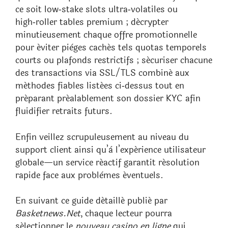
ce soit low‑stake slots ultra‑volatiles ou
high‑roller tables premium ; décrypter
minutieusement chaque offre promotionnelle
pour éviter pièges cachés tels quotas temporels
courts ou plafonds restrictifs ; sécuriser chacune
des transactions via SSL/TLS combiné aux
méthodes fiables listées ci‑dessus tout en
préparant préalablement son dossier KYC afin
fluidifier retraits futurs.
Enfin veillez scrupuleusement au niveau du
support client ainsi qu’à l’expérience utilisateur
globale—un service réactif garantit résolution
rapide face aux problèmes éventuels.
En suivant ce guide détaillé publié par
Basketnews.Net
, chaque lecteur pourra
sélectionner le
nouveau casino en ligne
qui