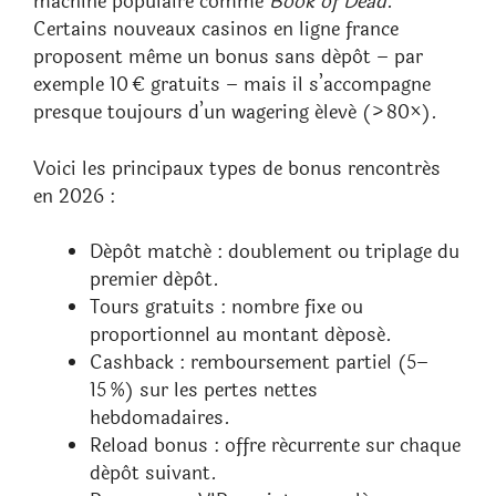
machine populaire comme
Book of Dead
.
Certains nouveaux casinos en ligne france
proposent même un bonus sans dépôt – par
exemple 10 € gratuits – mais il s’accompagne
presque toujours d’un wagering élevé (> 80×).
Voici les principaux types de bonus rencontrés
en 2026 :
Dépôt matché : doublement ou triplage du
premier dépôt.
Tours gratuits : nombre fixe ou
proportionnel au montant déposé.
Cashback : remboursement partiel (5–
15 %) sur les pertes nettes
hebdomadaires.
Reload bonus : offre récurrente sur chaque
dépôt suivant.