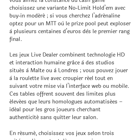
vous aimez la constance du cash game
choisissez une variante No‑Limit Hold’em avec
buy‑in modéré ; si vous cherchez l’adrénaline
optez pour un MTT où le prize pool peut exploser
à plusieurs centaines d’euros dès le premier rang
final.
Les jeux Live Dealer combinent technologie HD
et interaction humaine grâce à des studios
situés à Malte ou à Londres ; vous pouvez jouer
à la roulette live avec croupier réel tout en
suivant votre mise via l’interface web ou mobile.
Ces tables offrent souvent des limites plus
élevées que leurs homologues automatisées –
idéal pour les gros joueurs cherchant
authenticité sans quitter leur salon.
En résumé, choisissez vos jeux selon trois