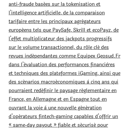
anti‑fraude basées sur la tokenisation et
l’intelligence artificielle, de la comparaison
tarifaire entre les principaux agrégateurs
européens tels que PaySafe, Skrill et ecoPayz, de
l’effet multiplicateur des jackpots progressifs
sur le volume transactionnel, du rôle clé des
revues indépendantes comme Equipex Geosud.Fr
dans l’évaluation des performances financières
et techniques des plateformes iGaming, ainsi que
des scénarios macroéconomiques à cinq ans qui
pourraient redéfinir le paysage réglementaire en
France, en Allemagne et en Espagne tout en
ouvrant la voie à une nouvelle génération
d’opérateurs fintech‑gaming capables d’offrir un
« same‑day payout » fiable et sécurisé pour