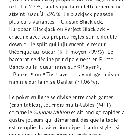
réduit à 2,7 %, tandis que la roulette américaine
atteint jusqu’à 5,26 %. Le blackjack possède
plusieurs variantes – Classic Blackjack,
European Blackjack ou Perfect Blackjack –
chacune avec ses propres règles sur le double
down ou le split qui influencent le retour
théorique au joueur (RTP moyen ≈ 99 %). Le
baccarat se décline principalement en Punto
Banco où le joueur mise sur « Player »,
« Banker » ou « Tie », avec un avantage maison
minime sur la mise Banker (~1,06 %).
Le poker en ligne se divise entre cash games
(cash tables), tournois multi‑tables (MTT)
comme le
Sunday Million
et sit‑and‑go rapides à
quatre joueurs qui démarrent dès que la table
est remplie. La sélection dépendra du style : si