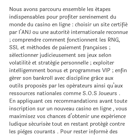
Nous avons parcouru ensemble les étapes
indispensables pour profiter sereinement du
monde du casino en ligne : choisir un site certifié
par l’ANJ ou une autorité internationale reconnue
; comprendre comment fonctionnent les RNG,
SSL et méthodes de paiement françaises ;
sélectionner judicieusement ses jeux selon
volatilité et stratégie personnelle ; exploiter
intelligemment bonus et programmes VIP ; enfin
gérer son bankroll avec discipline grâce aux
outils proposés par les opérateurs ainsi qu’aux
ressources nationales comme S.O.S Joueurs .
En appliquant ces recommandations avant toute
inscription sur un nouveau casino en ligne , vous
maximisez vos chances d’obtenir une expérience
ludique sécurisée tout en restant protégé contre
les pièges courants . Pour rester informé des