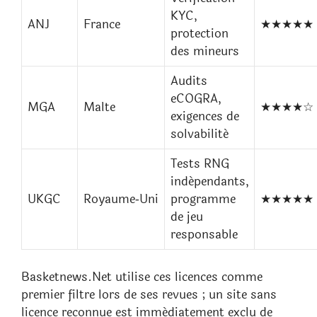
KYC,
ANJ
France
★★★★★
protection
des mineurs
Audits
eCOGRA,
MGA
Malte
★★★★☆
exigences de
solvabilité
Tests RNG
indépendants,
UKGC
Royaume‑Uni
programme
★★★★★
de jeu
responsable
Basketnews.Net utilise ces licences comme
premier filtre lors de ses revues ; un site sans
licence reconnue est immédiatement exclu de