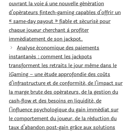
ouvrant la voie à une nouvelle génération
d’opérateurs fintech‑gaming capables d’offrir un
« same‑day payout » fiable et sécurisé pour
chaque joueur cherchant à profiter
immédiatement de son jackpot.
Analyse économique des paiements
instantanés : comment les jackpots
transforment les retraits le jour même dans le
iGaming – une étude approfondie des coûts
d’infrastructure et de conformité, de l’impact sur
la marge brute des opérateurs, de la gestion du
cash‑flow et des besoins en liquidité, de
l’influence psychologique du gain immédiat sur
le comportement du joueur, de la réduction du
taux d’abandon post‑gain grâce aux solutions