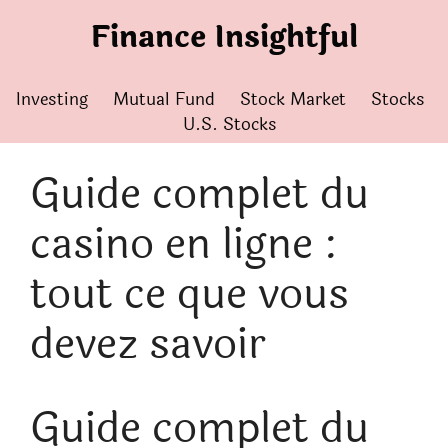
Finance Insightful
Investing
Mutual Fund
Stock Market
Stocks
U.S. Stocks
Guide complet du
casino en ligne :
tout ce que vous
devez savoir
Guide complet du