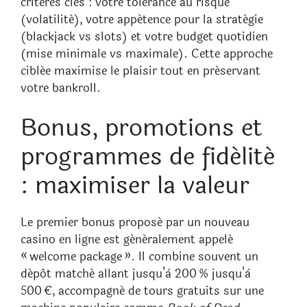
critères clés : votre tolérance au risque
(volatilité), votre appétence pour la stratégie
(blackjack vs slots) et votre budget quotidien
(mise minimale vs maximale). Cette approche
ciblée maximise le plaisir tout en préservant
votre bankroll.
Bonus, promotions et
programmes de fidélité
: maximiser la valeur
Le premier bonus proposé par un nouveau
casino en ligne est généralement appelé
« welcome package ». Il combine souvent un
dépôt matché allant jusqu’à 200 % jusqu’à
500 €, accompagné de tours gratuits sur une