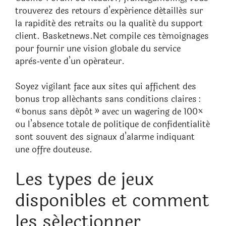
trouverez des retours d’expérience détaillés sur
la rapidité des retraits ou la qualité du support
client. Basketnews.Net compile ces témoignages
pour fournir une vision globale du service
après‑vente d’un opérateur.
Soyez vigilant face aux sites qui affichent des
bonus trop alléchants sans conditions claires :
« bonus sans dépôt » avec un wagering de 100×
ou l’absence totale de politique de confidentialité
sont souvent des signaux d’alarme indiquant
une offre douteuse.
Les types de jeux
disponibles et comment
les sélectionner