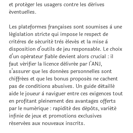
et protéger les usagers contre les dérives
éventuelles.
Les plateformes françaises sont soumises à une
législation stricte qui impose le respect de
critères de sécurité très élevés et la mise à
disposition d’outils de jeu responsable. Le choix
d’un opérateur fiable devient alors crucial : il
faut vérifier la licence délivrée par l’ANJ,
s’assurer que les données personnelles sont
chiffrées et que les bonus proposés ne cachent
pas de conditions abusives. Un guide détaillé
aide le joueur à naviguer entre ces exigences tout
en profitant pleinement des avantages offerts
par le numérique : rapidité des dépôts, variété
infinie de jeux et promotions exclusives
réservées aux nouveaux inscrits.