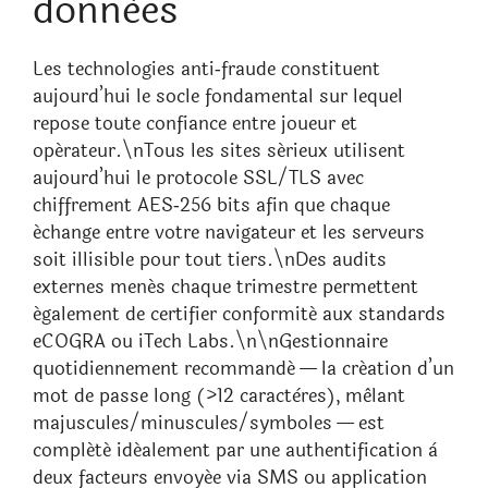
données
Les technologies anti‑fraude constituent
aujourd’hui le socle fondamental sur lequel
repose toute confiance entre joueur et
opérateur.\nTous les sites sérieux utilisent
aujourd’hui le protocole SSL/TLS avec
chiffrement AES‑256 bits afin que chaque
échange entre votre navigateur et les serveurs
soit illisible pour tout tiers.\nDes audits
externes menés chaque trimestre permettent
également de certifier conformité aux standards
eCOGRA ou iTech Labs.\n\nGestionnaire
quotidiennement recommandé — la création d’un
mot de passe long (>12 caractères), mêlant
majuscules/minuscules/symboles — est
complété idéalement par une authentification à
deux facteurs envoyée via SMS ou application