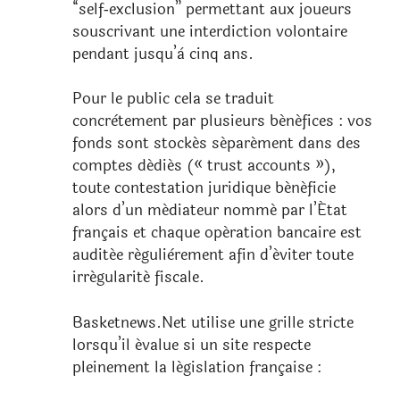
“self‑exclusion” permettant aux joueurs
souscrivant une interdiction volontaire
pendant jusqu’à cinq ans.
Pour le public cela se traduit
concrètement par plusieurs bénéfices : vos
fonds sont stockés séparément dans des
comptes dédiés (« trust accounts »),
toute contestation juridique bénéficie
alors d’un médiateur nommé par l’État
français et chaque opération bancaire est
auditée régulièrement afin d’éviter toute
irrégularité fiscale.
Basketnews.Net utilise une grille stricte
lorsqu’il évalue si un site respecte
pleinement la législation française :