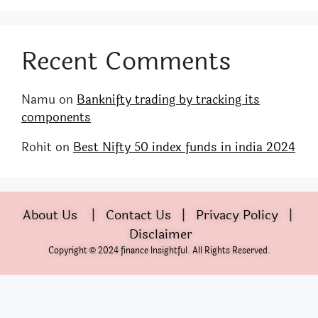
Recent Comments
Namu
on
Banknifty trading by tracking its
components
Rohit
on
Best Nifty 50 index funds in india 2024
About Us
|
Contact Us
|
Privacy Policy
|
Disclaimer
Copyright
2024
finance Insightful. All Rights Reserved.
©