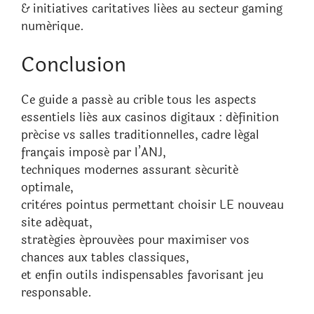
& initiatives caritatives liées au secteur gaming
numérique.
Conclusion
Ce guide a passé au crible tous les aspects
essentiels liés aux casinos digitaux : définition
précise vs salles traditionnelles, cadre légal
français imposé par l’ANJ,
techniques modernes assurant sécurité
optimale,
critères pointus permettant choisir LE nouveau
site adéquat,
stratégies éprouvées pour maximiser vos
chances aux tables classiques,
et enfin outils indispensables favorisant jeu
responsable.​