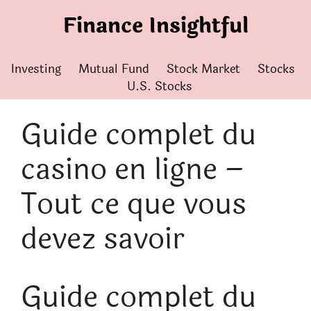
Finance Insightful
Investing
Mutual Fund
Stock Market
Stocks
U.S. Stocks
Guide complet du
casino en ligne –
Tout ce que vous
devez savoir
Guide complet du