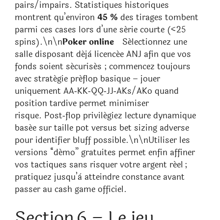
pairs/impairs. Statistiques historiques
montrent qu’environ
45 %
des tirages tombent
parmi ces cases lors d’une série courte (<25
spins).\n\n
Poker online
Sélectionnez une
salle disposant déjà licencée ANJ afin que vos
fonds soient sécurisés ; commencez toujours
avec stratégie préflop basique ­– jouer
uniquement AA‐KK‐QQ‐JJ‐AKs/AKo quand
position tardive permet minimiser
risque. Post‑flop privilégiez lecture dynamique
basée sur taille pot versus bet sizing adverse
pour identifier bluff possible.\n\nUtiliser les
versions “démo” gratuites permet enfin affiner
vos tactiques sans risquer votre argent réel ;
pratiquez jusqu’à atteindre constance avant
passer au cash game officiel.
Section 6 – Le jeu