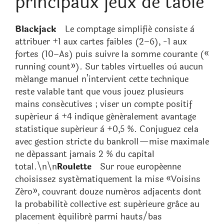
principaux jeux de table
Blackjack
Le comptage simplifié consiste à
attribuer +1 aux cartes faibles (2–6), -1 aux
fortes (10–As) puis suivre la somme courante («​
running count​»). Sur tables virtuelles où aucun
mélange manuel n’intervient cette technique
reste valable tant que vous jouez plusieurs
mains consécutives ; viser un compte positif
supérieur à +4 indique généralement avantage
statistique supérieur à +0,5 %. Conjuguez cela
avec gestion stricte du bankroll — mise maximale
ne dépassant jamais 2 % du capital
total.\n\n
Roulette
Sur roue européenne
choisissez systématiquement la mise «​Voisins
Zéro​», couvrant douze numéros adjacents dont
la probabilité collective est supérieure grâce au
placement équilibré parmi hauts/bas