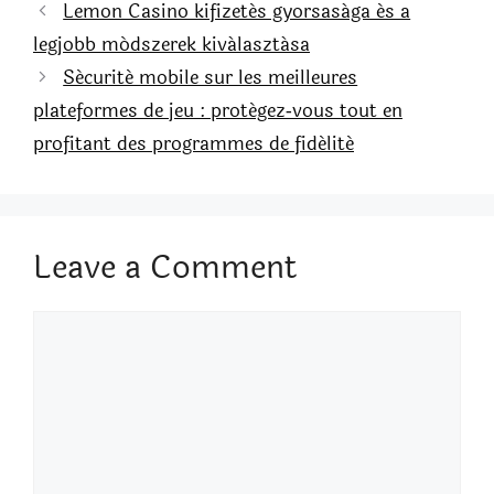
Lemon Casino kifizetés gyorsasága és a
legjobb módszerek kiválasztása
Sécurité mobile sur les meilleures
plateformes de jeu : protégez‑vous tout en
profitant des programmes de fidélité
Leave a Comment