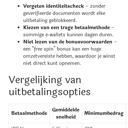
Vergeten identiteitscheck
– zonder
geverifieerde documenten wordt elke
uitbetaling geblokkeerd.
Kiezen van een trage betaalmethode
–
sommige e‑wallets kunnen dagen duren.
Niet lezen van de bonusvoorwaarden
–
een “free spin” bonus kan een hoge
omzetvereiste hebben, waardoor je winst
niet direct kunt opnemen.
Vergelijking van
uitbetalingsopties
Gemiddelde
Betaalmethode
Minimumbedrag
snelheid