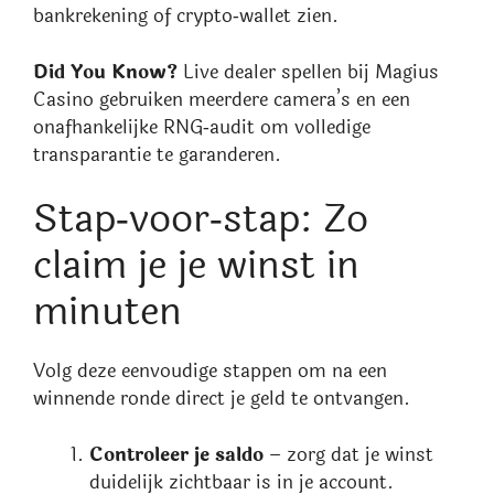
bankrekening of crypto‑wallet zien.
Did You Know?
Live dealer spellen bij Magius
Casino gebruiken meerdere camera’s en een
onafhankelijke RNG‑audit om volledige
transparantie te garanderen.
Stap‑voor‑stap: Zo
claim je je winst in
minuten
Volg deze eenvoudige stappen om na een
winnende ronde direct je geld te ontvangen.
Controleer je saldo
– zorg dat je winst
duidelijk zichtbaar is in je account.