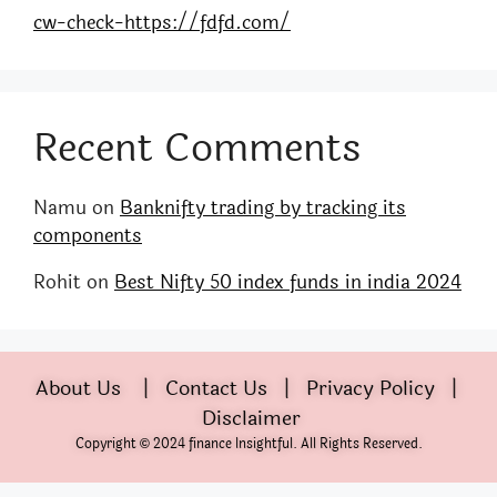
cw-check-https://fdfd.com/
Recent Comments
Namu
on
Banknifty trading by tracking its
components
Rohit
on
Best Nifty 50 index funds in india 2024
About Us
|
Contact Us
|
Privacy Policy
|
Disclaimer
Copyright
2024
finance Insightful. All Rights Reserved.
©