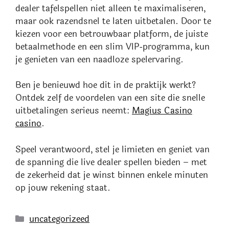
dealer tafelspellen niet alleen te maximaliseren,
maar ook razendsnel te laten uitbetalen. Door te
kiezen voor een betrouwbaar platform, de juiste
betaalmethode en een slim VIP‑programma, kun
je genieten van een naadloze spelervaring.
Ben je benieuwd hoe dit in de praktijk werkt?
Ontdek zelf de voordelen van een site die snelle
uitbetalingen serieus neemt:
Magius Casino
casino
.
Speel verantwoord, stel je limieten en geniet van
de spanning die live dealer spellen bieden – met
de zekerheid dat je winst binnen enkele minuten
op jouw rekening staat.
uncategorizeed