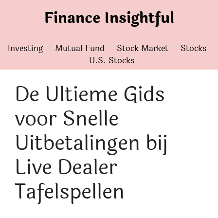
Finance Insightful
Investing
Mutual Fund
Stock Market
Stocks
U.S. Stocks
De Ultieme Gids
voor Snelle
Uitbetalingen bij
Live Dealer
Tafelspellen