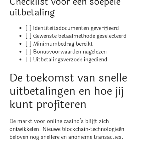
Checklist voor een soepele
uitbetaling
[ ] Identiteitsdocumenten geverifieerd
[ ] Gewenste betaalmethode geselecteerd
[ ] Minimumbedrag bereikt
[ ] Bonusvoorwaarden nagelezen
[ ] Uitbetalingsverzoek ingediend
De toekomst van snelle
uitbetalingen en hoe jij
kunt profiteren
De markt voor online casino’s blijft zich
ontwikkelen. Nieuwe blockchain‑technologieën
beloven nog snellere en anonieme transacties.