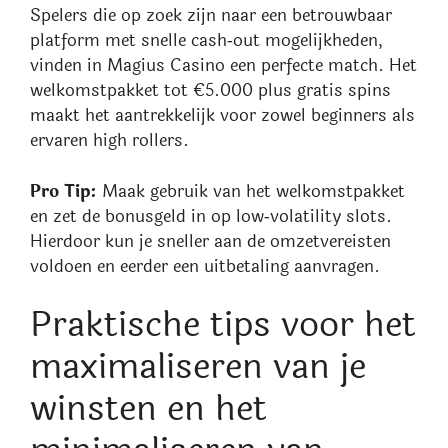
Spelers die op zoek zijn naar een betrouwbaar
platform met snelle cash‑out mogelijkheden,
vinden in Magius Casino een perfecte match. Het
welkomstpakket tot €5.000 plus gratis spins
maakt het aantrekkelijk voor zowel beginners als
ervaren high rollers.
Pro Tip:
Maak gebruik van het welkomstpakket
en zet de bonusgeld in op low‑volatility slots.
Hierdoor kun je sneller aan de omzetvereisten
voldoen en eerder een uitbetaling aanvragen.
Praktische tips voor het
maximaliseren van je
winsten en het