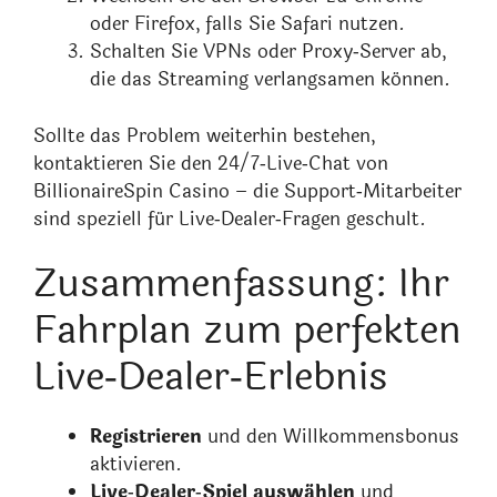
oder Firefox, falls Sie Safari nutzen.
Schalten Sie VPNs oder Proxy‑Server ab,
die das Streaming verlangsamen können.
Sollte das Problem weiterhin bestehen,
kontaktieren Sie den 24/7‑Live‑Chat von
BillionaireSpin Casino – die Support‑Mitarbeiter
sind speziell für Live‑Dealer‑Fragen geschult.
Zusammenfassung: Ihr
Fahrplan zum perfekten
Live‑Dealer‑Erlebnis
Registrieren
und den Willkommensbonus
aktivieren.
Live‑Dealer‑Spiel auswählen
und