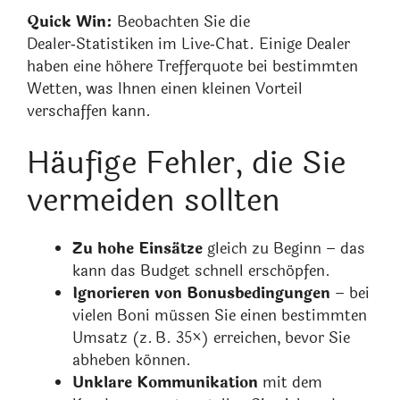
Quick Win:
Beobachten Sie die
Dealer‑Statistiken im Live‑Chat. Einige Dealer
haben eine höhere Trefferquote bei bestimmten
Wetten, was Ihnen einen kleinen Vorteil
verschaffen kann.
Häufige Fehler, die Sie
vermeiden sollten
Zu hohe Einsätze
gleich zu Beginn – das
kann das Budget schnell erschöpfen.
Ignorieren von Bonusbedingungen
– bei
vielen Boni müssen Sie einen bestimmten
Umsatz (z. B. 35×) erreichen, bevor Sie
abheben können.
Unklare Kommunikation
mit dem