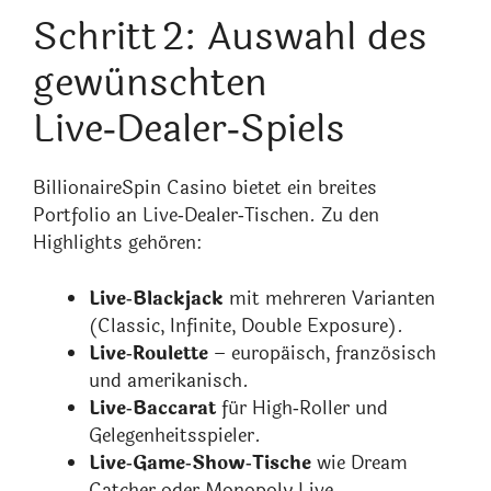
Schritt 2: Auswahl des
gewünschten
Live‑Dealer‑Spiels
BillionaireSpin Casino bietet ein breites
Portfolio an Live‑Dealer‑Tischen. Zu den
Highlights gehören:
Live‑Blackjack
mit mehreren Varianten
(Classic, Infinite, Double Exposure).
Live‑Roulette
– europäisch, französisch
und amerikanisch.
Live‑Baccarat
für High‑Roller und
Gelegenheitsspieler.
Live‑Game‑Show‑Tische
wie Dream
Catcher oder Monopoly Live.