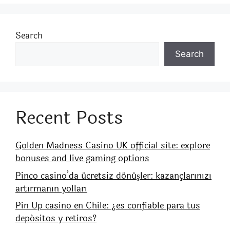
Search
Search
Recent Posts
Golden Madness Casino UK official site: explore
bonuses and live gaming options
Pinco casino’da ücretsiz dönüşler: kazançlarınızı
artırmanın yolları
Pin Up casino en Chile: ¿es confiable para tus
depósitos y retiros?