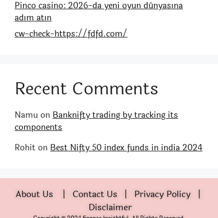
Pinco casino: 2026-da yeni oyun dünyasına
adım atın
cw-check-https://fdfd.com/
Recent Comments
Namu
on
Banknifty trading by tracking its
components
Rohit
on
Best Nifty 50 index funds in india 2024
About Us
|
Contact Us
|
Privacy Policy
|
Disclaimer