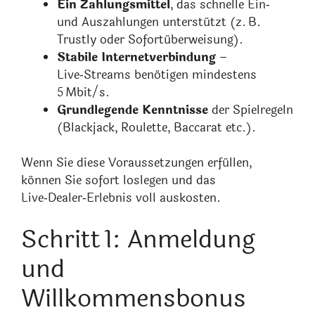
Ein Zahlungsmittel
, das schnelle Ein‑
und Auszahlungen unterstützt (z. B.
Trustly oder Sofortüberweisung).
Stabile Internetverbindung
–
Live‑Streams benötigen mindestens
5 Mbit/s.
Grundlegende Kenntnisse
der Spielregeln
(Blackjack, Roulette, Baccarat etc.).
Wenn Sie diese Voraussetzungen erfüllen,
können Sie sofort loslegen und das
Live‑Dealer‑Erlebnis voll auskosten.
Schritt 1: Anmeldung
und
Willkommensbonus