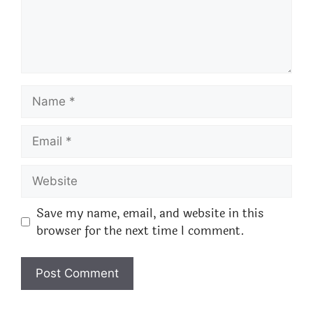
Save my name, email, and website in this
browser for the next time I comment.