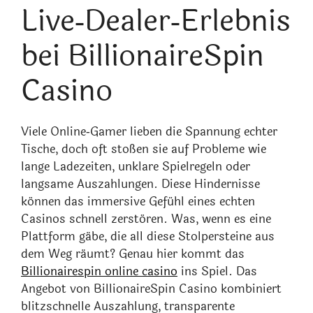
Live‑Dealer‑Erlebnis
bei BillionaireSpin
Casino
Viele Online‑Gamer lieben die Spannung echter
Tische, doch oft stoßen sie auf Probleme wie
lange Ladezeiten, unklare Spielregeln oder
langsame Auszahlungen. Diese Hindernisse
können das immersive Gefühl eines echten
Casinos schnell zerstören. Was, wenn es eine
Plattform gäbe, die all diese Stolpersteine aus
dem Weg räumt? Genau hier kommt das
Billionairespin online casino
ins Spiel. Das
Angebot von BillionaireSpin Casino kombiniert
blitzschnelle Auszahlung, transparente